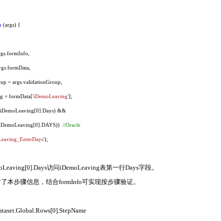
n
(args) {
s.formInfo,
s.formData,
 = args.validationGroup,
= formData[
'iDemoLeaving'
];
(iDemoLeaving[0].Days) &&
DemoLeaving[0].DAYS))
//Oracle
Leaving_EnterDays'
);
moLeaving[0].Days访问iDemoLeaving表第一行Days字段。
中包含了本步骤信息，结合formInfo可实现按步骤验证。
ataset.Global.Rows[0].StepName