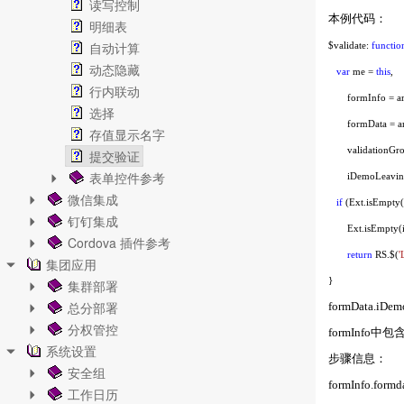
读写控制
本例代码：
明细表
自动计算
$validate:
functio
动态隐藏
var
me =
this
,
行内联动
formInfo = arg
选择
formData = arg
存值显示名字
validationGroup
提交验证
表单控件参考
iDemoLeaving 
微信集成
if
(Ext.isEmpty
钉钉集成
Ext.isEmpty(i
Cordova 插件参考
return
RS.$(
'
集团应用
}
集群部署
总分部署
formData
.
iDe
分权管控
formInfo
系统设置
步骤信息：
安全组
formInfo.formd
工作日历