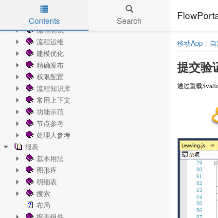
弹性流程
FlowPo
流程输出
Contents
Search
流程测试
Skip to main content
流程运维
移动App
自
建模优化
精确发布
提交验
权限配置
通过重载$val
流程知识库
常用上下文
功能示范
节点参考
处理人参考
报表
基本用法
图形库
明细表
搜索
布局
报表组件