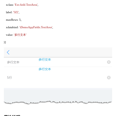
xclass:
'Ext.field.TextArea'
,
label:
'5行'
,
maxRows: 5,
xdatabind:
'iDemoAppFields.TextArea'
,
value:
'多行文本'
}]