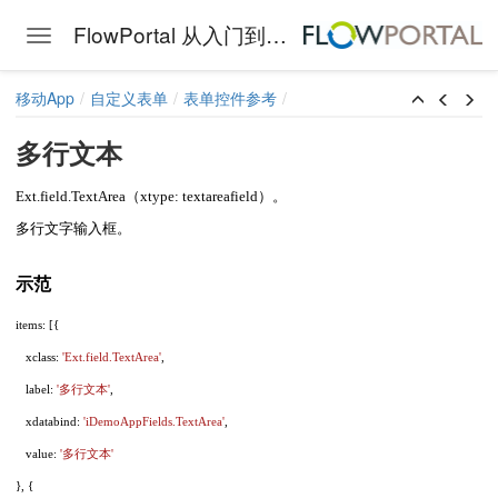
FlowPortal 从入门到精通
Toggle navigation
Skip to main content
移动App
自定义表单
表单控件参考
多行文本
Ext.field.TextArea（xtype: textareafield）。
多行文字输入框。
示范
items: [{
xclass:
'Ext.field.TextArea'
,
label:
'多行文本'
,
xdatabind:
'iDemoAppFields.TextArea'
,
value:
'多行文本'
}, {